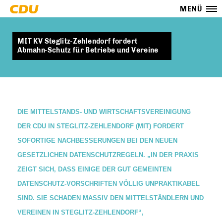
MENÜ
MIT KV Steglitz-Zehlendorf fordert
Abmahn-Schutz für Betriebe und Vereine
DIE MITTELSTANDS- UND WIRTSCHAFTSVEREINIGUNG
DER CDU IN STEGLITZ-ZEHLENDORF (MIT) FORDERT
SOFORTIGE NACHBESSERUNGEN BEI DEN NEUEN
GESETZLICHEN DATENSCHUTZREGELN. „IN DER PRAXIS
ZEIGT SICH, DASS EINIGE DER GUT GEMEINTEN
DATENSCHUTZ-VORSCHRIFTEN VÖLLIG UNPRAKTIKABEL
SIND. SIE SCHADEN MASSIV DEN MITTELSTÄNDLERN UND
VEREINEN IN STEGLITZ-ZEHLENDORF“,