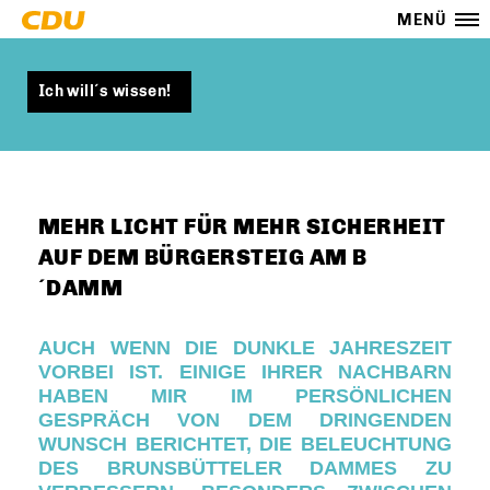
MENÜ
Ich will´s wissen!
MEHR LICHT FÜR MEHR SICHERHEIT
AUF DEM BÜRGERSTEIG AM B
´DAMM
AUCH WENN DIE DUNKLE JAHRESZEIT
VORBEI IST. EINIGE IHRER NACHBARN
HABEN MIR IM PERSÖNLICHEN
GESPRÄCH VON DEM DRINGENDEN
WUNSCH BERICHTET, DIE BELEUCHTUNG
DES BRUNSBÜTTELER DAMMES ZU