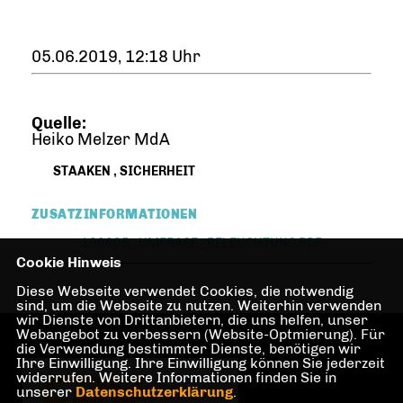
05.06.2019, 12:18 Uhr
Quelle:
Heiko Melzer MdA
STAAKEN
,
SICHERHEIT
ZUSATZINFORMATIONEN
190605_UMFRAGE_BELEUCHTUNG.PDF
Cookie Hinweis
Diese Webseite verwendet Cookies, die notwendig
sind, um die Webseite zu nutzen. Weiterhin verwenden
wir Dienste von Drittanbietern, die uns helfen, unser
Webangebot zu verbessern (Website-Optmierung). Für
die Verwendung bestimmter Dienste, benötigen wir
Ihre Einwilligung. Ihre Einwilligung können Sie jederzeit
widerrufen. Weitere Informationen finden Sie in
unserer
Datenschutzerklärung
.