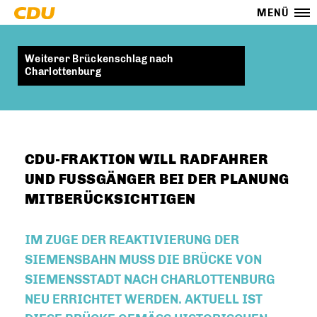
MENÜ
Weiterer Brückenschlag nach
Charlottenburg
CDU-FRAKTION WILL RADFAHRER
UND FUSSGÄNGER BEI DER PLANUNG M
ITBERÜCKSICHTIGEN
IM ZUGE DER REAKTIVIERUNG DER
SIEMENSBAHN MUSS DIE BRÜCKE VON
SIEMENSSTADT NACH CHARLOTTENBURG
NEU ERRICHTET WERDEN. AKTUELL IST