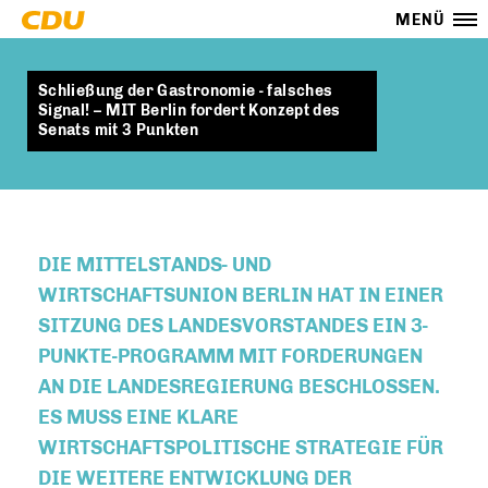
MENÜ
Schließung der Gastronomie - falsches
Signal! – MIT Berlin fordert Konzept des
Senats mit 3 Punkten
DIE MITTELSTANDS- UND
WIRTSCHAFTSUNION BERLIN HAT IN EINER
SITZUNG DES LANDESVORSTANDES EIN 3-
PUNKTE-PROGRAMM MIT FORDERUNGEN
AN DIE LANDESREGIERUNG BESCHLOSSEN.
ES MUSS EINE KLARE
WIRTSCHAFTSPOLITISCHE STRATEGIE FÜR
DIE WEITERE ENTWICKLUNG DER