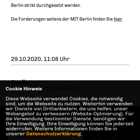
Berlin strikt durchgesetzt werden.
Die Forderungen seitens der MIT Berlin finden Sie
hier
.
29.10.2020, 11:08 Uhr
Quelle:
MIT Landesverband Berlin
Cookie Hinweis
Diese Webseite verwendet Cookies, die notwendig
sind, um die Webseite zu nutzen. Weiterhin verwenden
wir Dienste von Drittanbietern, die uns helfen, unser
Webangebot zu verbessern (Website-Optmierung). Für
die Verwendung bestimmter Dienste, benötigen wir
Ihre Einwilligung. Ihre Einwilligung können Sie jederzeit
widerrufen. Weitere Informationen finden Sie in
unserer
Datenschutzerklärung
.
IMPRESSUM