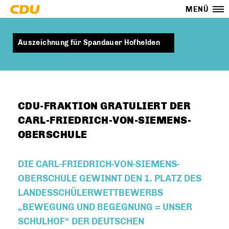
MENÜ
Auszeichnung für Spandauer Hofhelden
CDU-FRAKTION GRATULIERT DER
CARL-FRIEDRICH-VON-SIEMENS-
OBERSCHULE
DIE CARL-FRIEDRICH-VON-SIEMENS-
OBERSCHULE GEWINNT DEN 1. PLATZ DES
LANDESSCHÜLERWETTBEWERBS
BEWEGUNG UND BEGEGNUNG = UNSER
SCHULHOF“ DER DEUTSCHEN