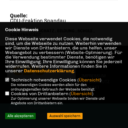
Quelle:
CDU-Fraktion Spandau
Cookie Hinweis
THORSTEN SCHATZ
,
BILDUNG
,
SCHULE
,
SIEMENSSTADT
Diese Webseite verwendet Cookies, die notwendig
sind, um die Webseite zu nutzen. Weiterhin verwenden
wir Dienste von Drittanbietern, die uns helfen, unser
Webangebot zu verbessern (Website-Optmierung). Für
die Verwendung bestimmter Dienste, benötigen wir
Ihre Einwilligung. Ihre Einwilligung können Sie jederzeit
widerrufen. Weitere Informationen finden Sie in
unserer
Datenschutzerklärung
.
IMPRESSUM
Technisch notwendige Cookies (
Übersicht
)
DATENSCHUTZ
Die notwendigen Cookies werden allein für den
KONTAKT
ordnungsgemäßen Gebrauch der Webseite benötigt.
Cookies von Drittanbietern (
Übersicht
)
Zur Optimierung unserer Webseite binden wir Dienste und
Angebote von Drittanbietern ein.
@2026 CDU Ortsverband Kladow
Alle Rechte vorbehalten.
Alle akzeptieren
Auswahl speichern
REALISATION: SHARKNESS MEDIA GMBH & CO. KG