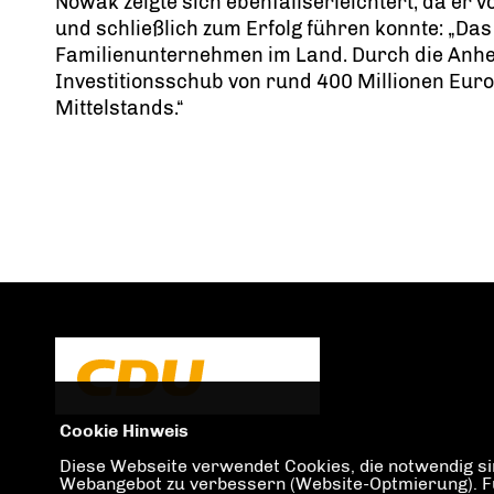
Nowak zeigte sich ebenfallserleichtert, da er
und schließlich zum Erfolg führen konnte: „Das
Familienunternehmen im Land. Durch die Anheb
Investitionsschub von rund 400 Millionen Euro 
Mittelstands.“
Cookie Hinweis
Diese Webseite verwendet Cookies, die notwendig sin
Webangebot zu verbessern (Website-Optmierung). Für 