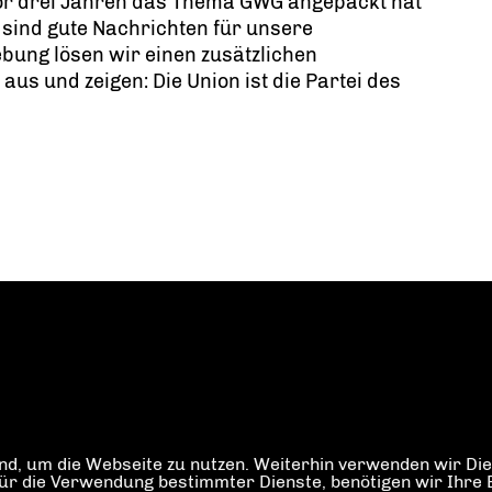
 vor drei Jahren das Thema GWG angepackt hat
 sind gute Nachrichten für unsere
ung lösen wir einen zusätzlichen
aus und zeigen: Die Union ist die Partei des
d, um die Webseite zu nutzen. Weiterhin verwenden wir Dien
die Verwendung bestimmter Dienste, benötigen wir Ihre Einw