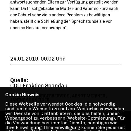
antwortsuchenden Eltern zur Verfügung gestellt werden
kann. Da frischgebackene Mütter und Väter so kurz nach
der Geburt sehr viele andere Problem zu bewältigen
haben, stellt die Schließung der Sprechstunde sie vor
enorme Herausforderungen.“
24.01.2019, 09:02 Uhr
Quelle:
CDU-Fraktion Spandau
Cookie Hinweis
JUGEND
,
BÜRGERSERVICE
,
ARNDT MEIßNER
,
JANINE SCHNEIDER
Diese Webseite verwendet Cookies, die notwendig
sind, um die Webseite zu nutzen. Weiterhin verwenden
wir Dienste von Drittanbietern, die uns helfen, unser
Webangebot zu verbessern (Website-Optmierung). Für
die Verwendung bestimmter Dienste, benötigen wir
Ihre Einwilligung. Ihre Einwilligung können Sie jederzeit