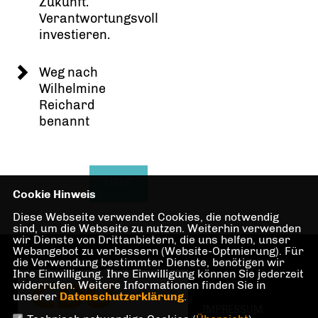
Zukunft.
Verantwortungsvoll
investieren.
Weg nach
Wilhelmine
Reichard
benannt
MEHR
Cookie Hinweis
Diese Webseite verwendet Cookies, die notwendig
sind, um die Webseite zu nutzen. Weiterhin verwenden
wir Dienste von Drittanbietern, die uns helfen, unser
Webangebot zu verbessern (Website-Optmierung). Für
die Verwendung bestimmter Dienste, benötigen wir
Ihre Einwilligung. Ihre Einwilligung können Sie jederzeit
widerrufen. Weitere Informationen finden Sie in
unserer
Datenschutzerklärung
.
IMPRESSUM