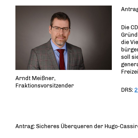
Antrag
Die CD
Gründu
die Vi
bürger
soll s
genera
Freize
Arndt Meißner,
Fraktionsvorsitzender
DRS:
2
Antrag: Sicheres Überqueren der Hugo-Cassir