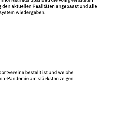
nhof Rathaus Spandau die völlig veralteten
g den aktuellen Realitäten angepasst und alle
tsystem wiedergeben.
ortvereine bestellt ist und welche
ona-Pandemie am stärksten zeigen.