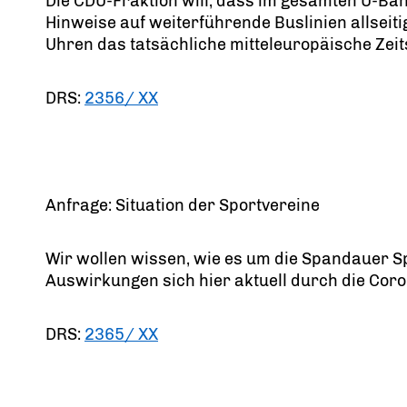
Die CDU-Fraktion will, dass im gesamten U-Bah
Hinweise auf weiterführende Buslinien allseiti
Uhren das tatsächliche mitteleuropäische Zei
DRS:
2356/ XX
Anfrage: Situation der Sportvereine
Wir wollen wissen, wie es um die Spandauer Sp
Auswirkungen sich hier aktuell durch die Cor
DRS:
2365/ XX