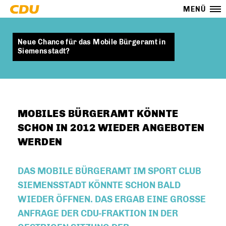
MENÜ
Neue Chance für das Mobile Bürgeramt in
Siemensstadt?
MOBILES BÜRGERAMT KÖNNTE
SCHON IN 2012 WIEDER ANGEBOTEN
WERDEN
DAS MOBILE BÜRGERAMT IM SPORT CLUB
SIEMENSSTADT KÖNNTE SCHON BALD
WIEDER ÖFFNEN. DAS ERGAB EINE GROSSE A
NFRAGE DER CDU-FRAKTION IN DER G