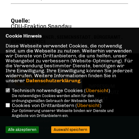
Quelle:
CDU-Fraktion Spandau
Cookie Hinweis
ARNDT MEIßNER
,
SIEMENSSTADT
,
BÜRGERAMT
,
BÜRGERSERVICE
Diese Webseite verwendet Cookies, die notwendig
sind, um die Webseite zu nutzen. Weiterhin verwenden
wir Dienste von Drittanbietern, die uns helfen, unser
Webangebot zu verbessern (Website-Optmierung). Für
die Verwendung bestimmter Dienste, benötigen wir
Ihre Einwilligung. Ihre Einwilligung können Sie jederzeit
widerrufen. Weitere Informationen finden Sie in
unserer
Datenschutzerklärung
.
IMPRESSUM
Technisch notwendige Cookies (
Übersicht
)
DATENSCHUTZ
Die notwendigen Cookies werden allein für den
KONTAKT
ordnungsgemäßen Gebrauch der Webseite benötigt.
Cookies von Drittanbietern (
Übersicht
)
Zur Optimierung unserer Webseite binden wir Dienste und
Angebote von Drittanbietern ein.
@2026 CDU Ortsverband Kladow
Alle Rechte vorbehalten.
Alle akzeptieren
Auswahl speichern