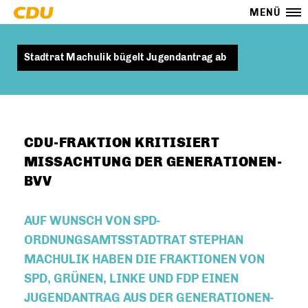
MENÜ
Stadtrat Machulik bügelt Jugendantrag ab
CDU-FRAKTION KRITISIERT
MISSACHTUNG DER GENERATIONEN-
BVV
AUF WUNSCH VON SPD-
ORDNUNGSAMTSSTADTRAT STEPHAN
MACHULIK HABEN DIE FRAKTIONEN VON
SPD, GRÜNEN, LINKE UND FDP EINEN
JUGENDANTRAG AUS DER GENERATIONEN-