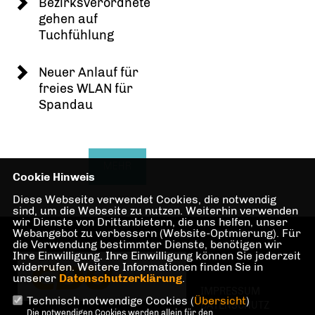
Bezirksverordnete
gehen auf
Tuchfühlung
Neuer Anlauf für
freies WLAN für
Spandau
MEHR
Cookie Hinweis
Diese Webseite verwendet Cookies, die notwendig
sind, um die Webseite zu nutzen. Weiterhin verwenden
wir Dienste von Drittanbietern, die uns helfen, unser
Webangebot zu verbessern (Website-Optmierung). Für
die Verwendung bestimmter Dienste, benötigen wir
Ihre Einwilligung. Ihre Einwilligung können Sie jederzeit
widerrufen. Weitere Informationen finden Sie in
unserer
Datenschutzerklärung
.
IMPRESSUM
Technisch notwendige Cookies (
Übersicht
)
DATENSCHUTZ
Die notwendigen Cookies werden allein für den